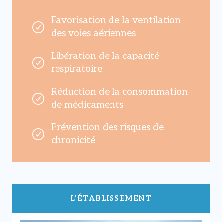
Favorisation de la ventilation
des voies aériennes
Libération de la capacité
respiratoire
Réduction de la consommation
de médicaments
Prévention des risques de
chronicité
L'ÉTABLISSEMENT